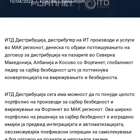
10/04/2023
FORTINET
,
News Room
ИТД Дистрибуција, дистрибутер на ИТ производи и услуги
во МАК регионот, денеска го објави потпишувањето на
договор за дистрибуција на пазарите во Северна
Македонија, Албанија и Косово со Фортинет, глобалниот
лидер за сајбер безбедност што ја поттикнува
конвергенцијата на вмрежувањето и безбедноста.
ИТД Дистрибуција сега има можност да го понуди целото
портфолио на производи за сајбер безбедност и
вмрежување на Фортинет во МАК регионот. Ова широко
портфолио на решенија за сајбер безбедност е изградено
имајќи ја предвид интеграцијата и автоматизацијата,
овозможувајќи поефикасни операции за самолекување
и брз одговор на познати и непознати закани.