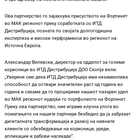
Ова партнерство го зајакнува присуството на Фортинет
во МАК регионот преку соработката со ИТД
Дистрибуција, позната по својата долгогодишна
експертиза и високи перформанси во регионот на
Источна Европа.
Александар Велевски, директор на одделот за големи
корисници во ИТД Дистрибуција ДОО Скопје вели:
„Уверени сме дека ИТД Дистрибуција има незаменлива
способност да оствари значителен раст од година во
година и сакаме да го прошириме нашиот пазарен удел
во МАК регионот нудејќи го портфолиото на Фортинет.
Преку ова партнерство, ние играме клучна улога во
помагањето на нашите партнери безбедно да ја забрзаат
дигиталната трансформација и развој на нивните
клиенти со обезбедување на корисници, уреди,
апликации и рабови насекаде“.