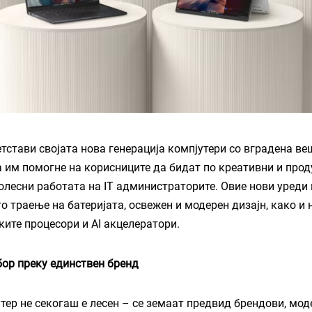
етстави својата нова генерација компјутери со вграденa в
 да им помогне на корисниците да бидат по креативни и прод
олесни работата на IT администраторите. Овие нови уреди
 траење на батеријата, освежен и модерен дизајн, како и
ите процесори и AI акцелератори.
бор преку единствен бренд
тер не секогаш е лесен – се земаат предвид брендови, мод