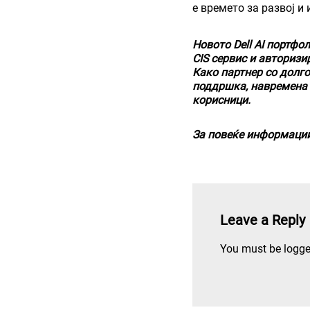
е времето за развој и
Новото Dell AI портфо
CIS сервис
и
авторизир
Како партнер со долг
поддршка, навремена 
корисници.
За повеќе информации 
Leave a Reply
You must be
logge