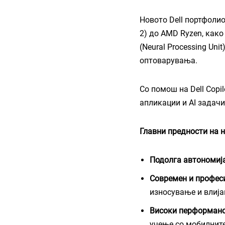
Новото Dell портфолио 
2) до AMD Ryzen, како
(Neural Processing Un
оптоварувања.
Со помош на Dell Copi
апликации и AI задачи
Главни предности на но
Подолга автономиј
Современ и профес
износување и влија
Високи перформан
учење со мобилните