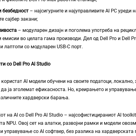
и безбедност
– најсигурните и најуправливите AI PC уреди н
е сајбер закани;
ливоста
– модуларен дизајн и поголема употреба на рецикл
 емисии во целата гама производи. Дел од Dell Pro и Dell P
и лаптопи со модуларен USB-C порт.
 со Dell Pro AI Studio
користат AI модели обучени на своите податоци, локално, 
да ја зголемат ефикасноста. Но, креирањето и управување
зличните хардверски барања.
от на AI со Dell Pro AI Studio – најсофистицираниот AI toolki
ата NPU. Овој сет на алатки, развојни рамки и модели овоз
и управување со AI софтвер, без разлика на хардверската