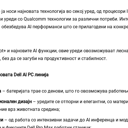
ја носи најновата технологија во секој уред, од процесори Int
 и уреди со Qualcomm технологии за различни потреби. Ин
it) обезбедува AI перформанси што се прилагодени на конкр
lot+ и најновите AI функции, овие уреди овозможуваат лесн
, без да се загуби на продуктивност и стабилност.
вата Dell AI PC линија
а
– батеријата трае со денови, што го овозможува работење
ионален дизајн
– уредите се отпорни и елегантни, со матер
ние врз животната средина;
си
– од работа со интензивни задачи до AI инференца и мо
 и фиксните Dell Pro Max работни станици;