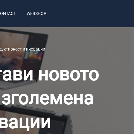
ONTACT
WEBSHOP
одуктивност и иновации
стави новото
 зголемена
овации