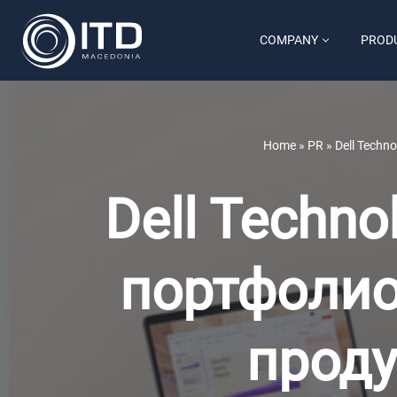
COMPANY
PROD
Skip
to
content
Home
»
PR
»
Dell Techn
Dell Techno
портфолио
проду