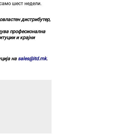
 само шест недели.
овластен дистрибутер
,
едува професионална
итуции и крајни
ција на
sales@itd.mk
.