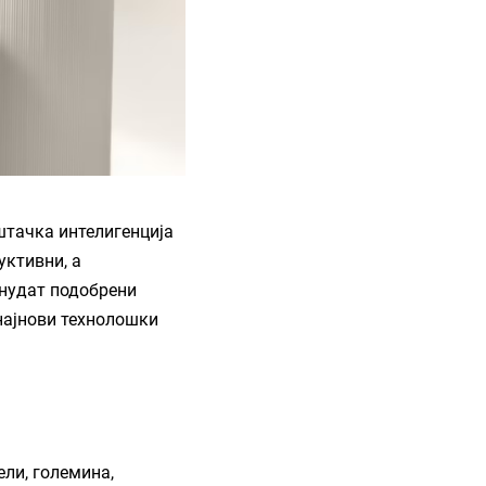
ештачка интелигенција
уктивни, а
 нудат подобрени
 најнови технолошки
ели, големина,