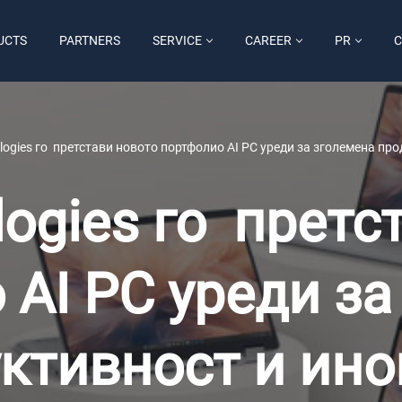
UCTS
PARTNERS
SERVICE
CAREER
PR
C
ologies го претстави новото портфолио AI PC уреди за зголемена пр
logies го прет
 AI PC уреди за
ктивност и ин