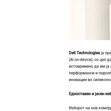
Dell Technologies
ја пр
(AI on-device), со цел
истовремено да им ја 
перформанси и подолго
иновации во силиконск
Едноставен и јасен из
Изборот на нов компју