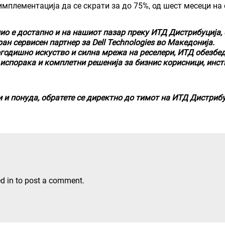
 имплементација да се скрати за до 75%, од шест месеци на
лио е достапно и на нашиот пазар преку
ИТД Дистрибуција
,
ан сервисен партнер за Dell Technologies
во Македонија.
огодишно искуство и силна мрежа на реселери, ИТД обезб
испорака и комплетни решенија за бизнис корисници, инст
и понуда, обратете се директно до тимот на ИТД Дистрибу
d in
to post a comment.