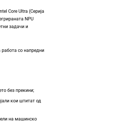
el Core Ultra (Серија
тегрираната NPU
етни задачи и
а работа со напредни
то без прекини;
ијали кои штитат од
дели на машинско