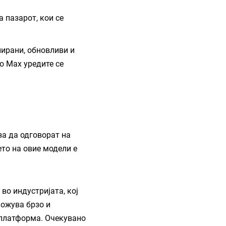
а пазарот, кои се
ирани, обновливи и
ro Max уредите се
за да одговорат на
то на овие модели е
t во индустријата, кој
можува брзо и
 платформа. Очекувано