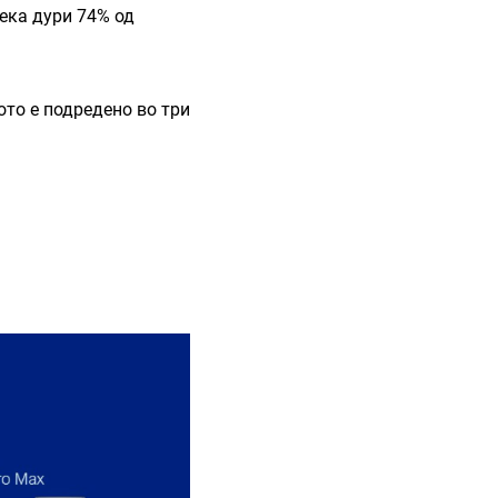
ека дури 74% од
ото е подредено во три