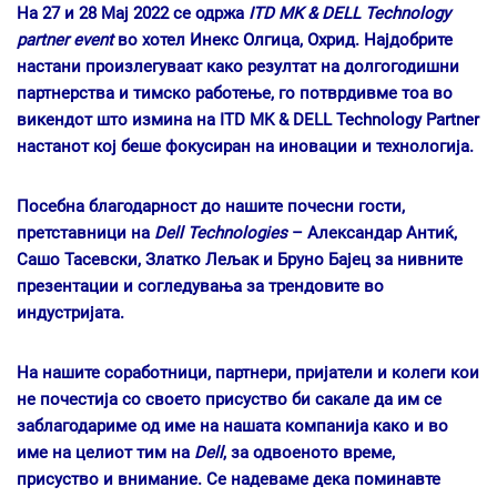
На 27 и 28 Мај 2022 се одржа
ITD MK & DELL Technology
partner event
во хотел Инекс Олгица, Охрид. Најдобрите
настани произлегуваат како резултат на долгогодишни
партнерства и тимско работење, го потврдивме тоа во
викендот што измина на ITD MK & DELL Technology Partner
настанот кој беше фокусиран на иновации и технологија.
Посебна благодарност до нашите почесни гости,
претставници на
Dell Technologies
– Александар Антиќ,
Сашо Тасевски, Златко Лељак и Бруно Бајец за нивните
презентации и согледувања за трендовите во
индустријата.
На нашите соработници, партнери, пријатели и колеги кои
не почестија со своето присуство би сакале да им се
заблагодариме од име на нашата компанија како и во
име на целиот тим на
Dell
, за одвоеното време,
присуство и внимание. Се надеваме дека поминавте